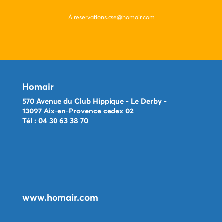
À
reservations.cse@homair.com
Homair
570 Avenue du Club Hippique - Le Derby -
13097 Aix-en-Provence cedex 02
Tél : 04 30 63 38 70
www.homair.com